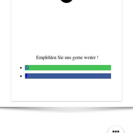
Empfehlen Sie uns gerne weiter !
Kirchen GmbH I Gartenstraße 13 I 54451 Irsch
I
Tel.: 06581 / 993080
Fax: 06581 / 993081 I E-Mail:
INFO@KIRCHEN-
STUCK.DE