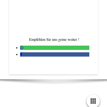
Empfehlen Sie uns gerne weiter !
Kirchen GmbH I Gartenstraße 13 I 54451 Irsch
I
Tel.: 06581 / 993080
Fax: 06581 / 993081 I E-Mail:
INFO@KIRCHEN-
STUCK.DE
IMPRESSUM
DATENSCHUTZ